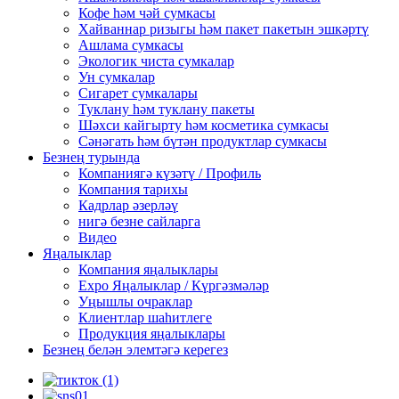
Кофе һәм чәй сумкасы
Хайваннар ризыгы һәм пакет пакетын эшкәртү
Ашлама сумкасы
Экологик чиста сумкалар
Ун сумкалар
Сигарет сумкалары
Туклану һәм туклану пакеты
Шәхси кайгырту һәм косметика сумкасы
Сәнәгать һәм бүтән продуктлар сумкасы
Безнең турында
Компаниягә күзәтү / Профиль
Компания тарихы
Кадрлар әзерләү
нигә безне сайларга
Видео
Яңалыклар
Компания яңалыклары
Expo Яңалыклар / Күргәзмәләр
Уңышлы очраклар
Клиентлар шаһитлеге
Продукция яңалыклары
Безнең белән элемтәгә керегез