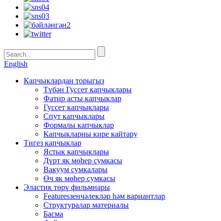
English
Капчыклардан торыгыз
Түбән Гуссет капчыклары
Фатир асты капчыклар
Гуссет капчыклары
Спут капчыклары
Формалы капчыклар
Капчыкларны кире кайтару
Тигез капчыклар
Ястык капчыклары
Дүрт як мөһер сумкасы
Вакуум сумкалары
Өч як мөһер сумкасы
Эластик төрү фильмнары
Featuresзенчәлекләр һәм вариантлар
Структуралар материалы
Басма