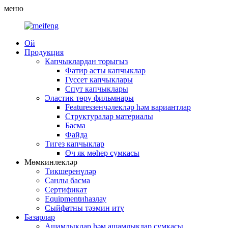
меню
Өй
Продукция
Капчыклардан торыгыз
Фатир асты капчыклар
Гуссет капчыклары
Спут капчыклары
Эластик төрү фильмнары
Featuresзенчәлекләр һәм вариантлар
Структуралар материалы
Басма
Файда
Тигез капчыклар
Өч як мөһер сумкасы
Мөмкинлекләр
Тикшеренүләр
Санлы басма
Сертификат
Equipmentиһазлау
Сыйфатны тәэмин итү
Базарлар
Ашамлыклар һәм ашамлыклар сумкасы