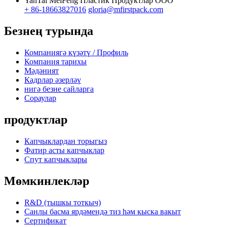
YanTai MeiFeng Пластик Продуктлар ООО
+ 86-18663827016
gloria@mfirstpack.com
Безнең турында
Компаниягә күзәтү / Профиль
Компания тарихы
Мәдәният
Кадрлар әзерләү
нигә безне сайларга
Сораулар
продуктлар
Капчыклардан торыгыз
Фатир асты капчыклар
Спут капчыклары
Мөмкинлекләр
R&D (тышкы тоткыч)
Санлы басма ярдәмендә тиз һәм кыска вакыт
Сертификат