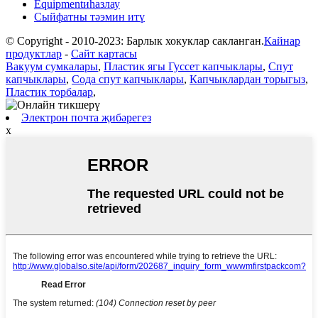
Equipmentиһазлау
Сыйфатны тәэмин итү
© Copyright - 2010-2023: Барлык хокуклар сакланган.
Кайнар
продуктлар
-
Сайт картасы
Вакуум сумкалары
,
Пластик ягы Гуссет капчыклары
,
Спут
капчыклары
,
Сода спут капчыклары
,
Капчыклардан торыгыз
,
Пластик торбалар
,
Электрон почта җибәрегез
x