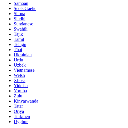
Samoan
Scots Gaelic
Shona
Sindhi
Sundanese
Swahili
Tajik
Tamil
Telugu
Thai
Ukrainian
Urdu
Uzbek
Vietnamese
Welsh
Xhosa
Yiddish
Yoruba
Zulu
Kinyarwanda
Tatar
Oriya
Turkmen
Uyghur