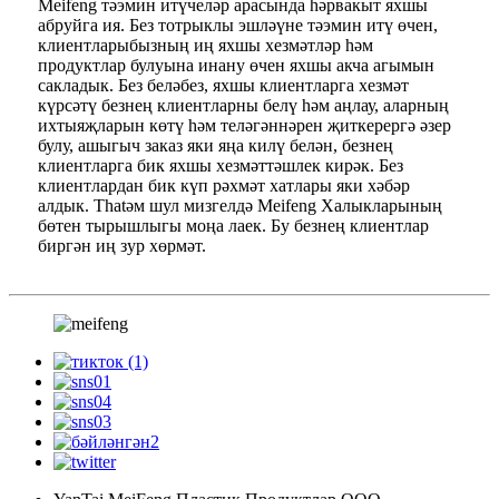
Meifeng тәэмин итүчеләр арасында һәрвакыт яхшы
абруйга ия. Без тотрыклы эшләүне тәэмин итү өчен,
клиентларыбызның иң яхшы хезмәтләр һәм
продуктлар булуына инану өчен яхшы акча агымын
сакладык. Без беләбез, яхшы клиентларга хезмәт
күрсәтү безнең клиентларны белү һәм аңлау, аларның
ихтыяҗларын көтү һәм теләгәннәрен җиткерергә әзер
булу, ашыгыч заказ яки яңа килү белән, безнең
клиентларга бик яхшы хезмәттәшлек кирәк. Без
клиентлардан бик күп рәхмәт хатлары яки хәбәр
алдык. Thatәм шул мизгелдә Meifeng Халыкларының
бөтен тырышлыгы моңа лаек. Бу безнең клиентлар
биргән иң зур хөрмәт.