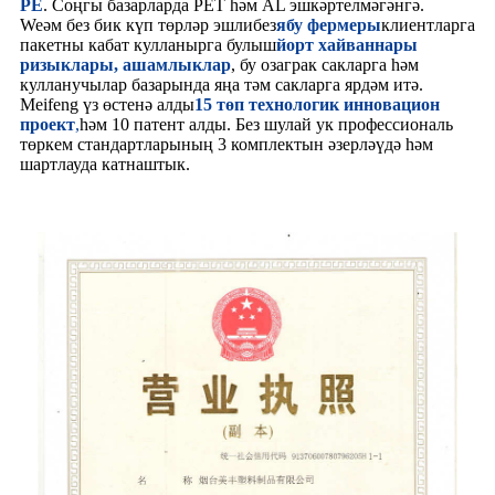
PE
. Соңгы базарларда PET һәм AL эшкәртелмәгәнгә.
Weәм без бик күп төрләр эшлибез
ябу фермеры
клиентларга
пакетны кабат кулланырга булыш
йорт хайваннары
ризыклары, ашамлыклар
, бу озаграк сакларга һәм
кулланучылар базарында яңа тәм сакларга ярдәм итә.
Meifeng үз өстенә алды
15 төп ​​технологик инновацион
проект
,
һәм 10 патент алды. Без шулай ук ​​профессиональ
төркем стандартларының 3 комплектын әзерләүдә һәм
шартлауда катнаштык.