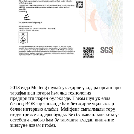
2018 елда Meifeng шулай ук ​​җирле үзидарә органнары
тарафыннан югары һәм яңа технология
предприятияләрен бүләкләде. Theәм шул ук елда
безнең ВОКлар эшләнде һәм без җирле яңалыклар
белән интервью алабыз. Мейфенг сыгылмалы төрү
индустриясе лидеры булды. Без бу җаваплылыкны үз
өстебезгә алабыз һәм бу тармакта кулдан килгәнне
эшләүне дәвам итәбез.