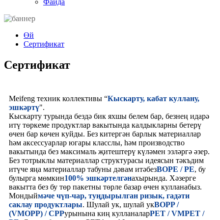
Файда
Өй
Сертификат
Сертификат
Meifeng техник коллективы “
Кыскарту, кабат куллану,
эшкәртү
".
Кыскарту турында бездә бик яхшы белем бар, безнең идарә
итү төркеме продуктлар вакытында калдыкларны бетерү
өчен бар көчен куйды. Без китергән барлык материаллар
һәм аксессуарлар югары класслы, һәм производство
вакытында без максималь җитештерү күләмен эзләргә әзер.
Без тотрыклы материаллар структурасы идеясын тәкъдим
итүче яңа материаллар табуны дәвам итәбез
BOPE / PE
, бу
булырга мөмкин
100% эшкәртелгән
ахырында. Хәзерге
вакытта без бу төр пакетны төрле базар өчен кулланабыз.
Мондый
мәче чүп-чар, туңдырылган ризык, гадәти
саклау продуктлары
. Шулай ук, шулай ук
BOPP /
(VMOPP) / CPP
урынына киң кулланалар
PET / VMPET /