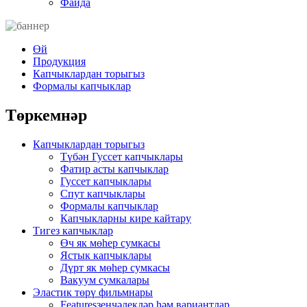
Файда
Өй
Продукция
Капчыклардан торыгыз
Формалы капчыклар
Төркемнәр
Капчыклардан торыгыз
Түбән Гуссет капчыклары
Фатир асты капчыклар
Гуссет капчыклары
Спут капчыклары
Формалы капчыклар
Капчыкларны кире кайтару
Тигез капчыклар
Өч як мөһер сумкасы
Ястык капчыклары
Дүрт як мөһер сумкасы
Вакуум сумкалары
Эластик төрү фильмнары
Featuresзенчәлекләр һәм вариантлар