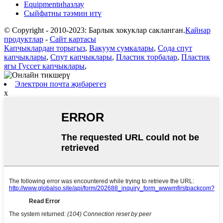
Equipmentиһазлау
Сыйфатны тәэмин итү
© Copyright - 2010-2023: Барлык хокуклар сакланган.
Кайнар
продуктлар
-
Сайт картасы
Капчыклардан торыгыз
,
Вакуум сумкалары
,
Сода спут
капчыклары
,
Спут капчыклары
,
Пластик торбалар
,
Пластик
ягы Гуссет капчыклары
,
Электрон почта җибәрегез
x