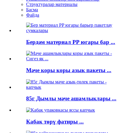
Структуралар материалы
Басма
Файда
Бердәм материал PP югары бар ...
Мәче коры коры азык пакеты ...
85г Дымлы мәче ашамлыклары ...
Кабак төрү фатиры ...