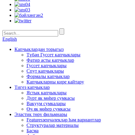
English
Капчыклардан торыгыз
Түбән Гуссет капчыклары
Фатир асты капчыклар
Гуссет капчыклары
Спут капчыклары
Формалы капчыклар
Капчыкларны кире кайтару
Тигез капчыклар
Ястык капчыклары
Дүрт як мөһер сумкасы
Вакуум сумкалары
Өч як мөһер сумкасы
Эластик төрү фильмнары
Featuresзенчәлекләр һәм вариантлар
Структуралар материалы
Басма