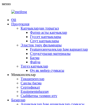
меню
Өй
Продукция
Капчыклардан торыгыз
Фатир асты капчыклар
Гуссет капчыклары
Спут капчыклары
Эластик төрү фильмнары
Featuresзенчәлекләр һәм вариантлар
Структуралар материалы
Басма
Файда
Тигез капчыклар
Өч як мөһер сумкасы
Мөмкинлекләр
Тикшеренүләр
Санлы басма
Сертификат
Equipmentиһазлау
Сыйфатны тәэмин итү
Базарлар
Ашамлыклар һәм ашамлыклар сумкасы