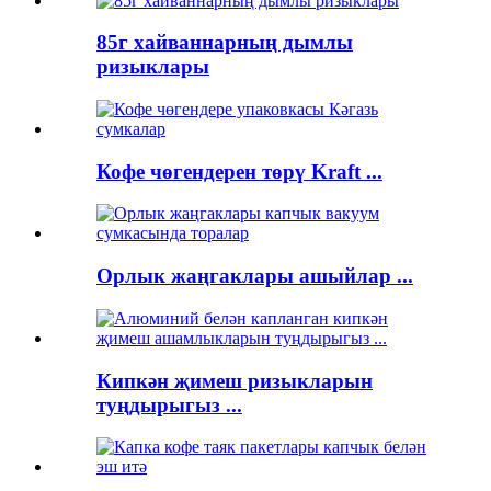
85г хайваннарның дымлы
ризыклары
Кофе чөгендерен төрү Kraft ...
Орлык жаңгаклары ашыйлар ...
Кипкән җимеш ризыкларын
туңдырыгыз ...