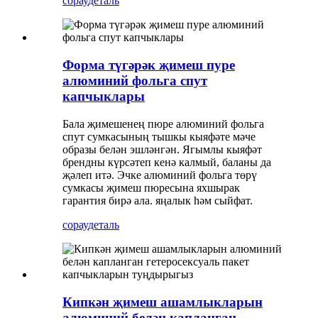
сорау
деталь
Форма түгәрәк җимеш пуре
алюминий фольга спут
капчыклары
Бала җимешенең пюре алюминий фольга
спут сумкасының тышкы кыяфәте мәче
образы белән эшләнгән. Ягымлы кыяфәт
брендны күрсәтеп кенә калмый, баланы да
җәлеп итә. Эчке алюминий фольга төрү
сумкасы җимеш пюресына яхшырак
гарантия бирә ала. яңалык һәм сыйфат.
сорау
деталь
Кипкән җимеш ашамлыкларын
алюминий белән капланган