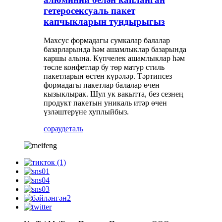
гетеросексуаль пакет
капчыкларын туңдырыгыз
Махсус формадагы сумкалар балалар
базарларында һәм ашамлыклар базарында
каршы алына. Күпчелек ашамлыклар һәм
төсле конфетлар бу төр матур стиль
пакетларын өстен күрәләр. Тәртипсез
формадагы пакетлар балалар өчен
кызыклырак. Шул ук вакытта, без сезнең
продукт пакетын уникаль итәр өчен
үзләштерүне хуплыйбыз.
сорау
деталь