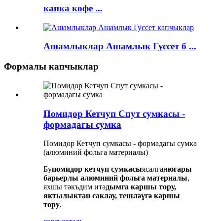
капка кофе ...
Ашамлыклар Ашамлык Гуссет б ...
Формалы капчыклар
Помидор Кетчуп Спут сумкасы -
формадагы сумка
Помидор Кетчуп сумкасы - формадагы сумка
(алюминий фольга материалы)
Бу
помидор кетчуп сумкасы
ясалган
югары
барьерлы алюминий фольга материалы
,
яхшы тәкъдим итә
дымга каршы тору,
яктылыктан саклау, тешләүгә каршы
тору
.