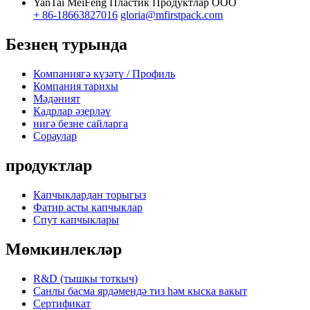
YanTai MeiFeng Пластик Продуктлар ООО
+ 86-18663827016
gloria@mfirstpack.com
Безнең турында
Компаниягә күзәтү / Профиль
Компания тарихы
Мәдәният
Кадрлар әзерләү
нигә безне сайларга
Сораулар
продуктлар
Капчыклардан торыгыз
Фатир асты капчыклар
Спут капчыклары
Мөмкинлекләр
R&D (тышкы тоткыч)
Санлы басма ярдәмендә тиз һәм кыска вакыт
Сертификат