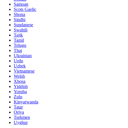
Samoan
Scots Gaelic
Shona
Sindhi
Sundanese
Swahili
Tajik
Tamil
Telugu
Thai
Ukrainian
Urdu
Uzbek
Vietnamese
Welsh
Xhosa
Yiddish
Yoruba
Zulu
Kinyarwanda
Tatar
Oriya
Turkmen
Uyghur