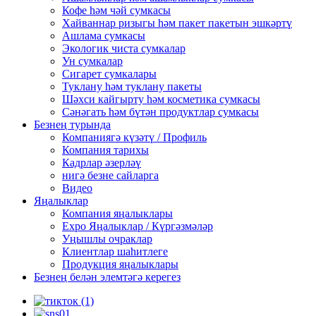
Кофе һәм чәй сумкасы
Хайваннар ризыгы һәм пакет пакетын эшкәртү
Ашлама сумкасы
Экологик чиста сумкалар
Ун сумкалар
Сигарет сумкалары
Туклану һәм туклану пакеты
Шәхси кайгырту һәм косметика сумкасы
Сәнәгать һәм бүтән продуктлар сумкасы
Безнең турында
Компаниягә күзәтү / Профиль
Компания тарихы
Кадрлар әзерләү
нигә безне сайларга
Видео
Яңалыклар
Компания яңалыклары
Expo Яңалыклар / Күргәзмәләр
Уңышлы очраклар
Клиентлар шаһитлеге
Продукция яңалыклары
Безнең белән элемтәгә керегез