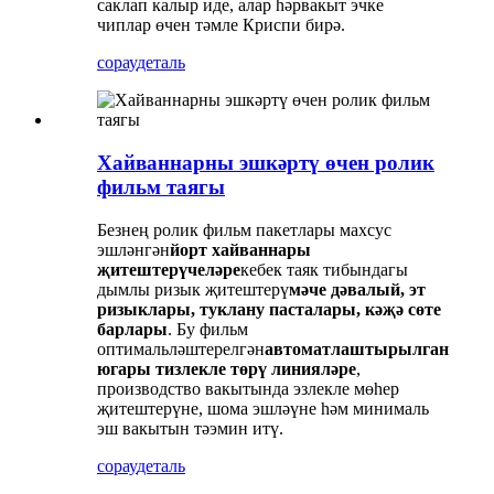
саклап калыр иде, алар һәрвакыт эчке
чиплар өчен тәмле Криспи бирә.
сорау
деталь
Хайваннарны эшкәртү өчен ролик
фильм таягы
Безнең ролик фильм пакетлары махсус
эшләнгән
йорт хайваннары
җитештерүчеләре
кебек таяк тибындагы
дымлы ризык җитештерү
мәче дәвалый, эт
ризыклары, туклану пасталары, кәҗә сөте
барлары
. Бу фильм
оптимальләштерелгән
автоматлаштырылган
югары тизлекле төрү линияләре
,
производство вакытында эзлекле мөһер
җитештерүне, шома эшләүне һәм минималь
эш вакытын тәэмин итү.
сорау
деталь