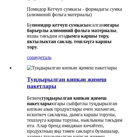
Помидор Кетчуп сумкасы - формадагы сумка
(алюминий фольга материалы)
Бу
помидор кетчуп сумкасы
ясалган
югары
барьерлы алюминий фольга материалы
,
яхшы тәкъдим итә
дымга каршы тору,
яктылыктан саклау, тешләүгә каршы
тору
.
сорау
деталь
Туңдырылган кипкән җимеш
пакетлары
Безнең
туңдырылган кипкән җимеш
пакетлары
югары сыйфатлы туңдырылган
кипкән азык продуктлары өчен эшләнгән,
искиткеч саклауны, дымга каршы торуны,
тешләүгә каршы торуны, ныклыкны тәкъдим
итә. Алар бренд имиджын көчәйтеп,
продуктның яңа тәмен сакларга булышалар,
аларны туңдырылган кипкән җимеш