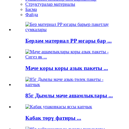
Структуралар материалы
Басма
Файда
Бердәм материал PP югары бар ...
Мәче коры коры азык пакеты ...
85г Дымлы мәче ашамлыклары ...
Кабак төрү фатиры ...