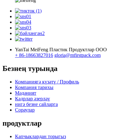
YanTai MeiFeng Пластик Продуктлар ООО
+ 86-18663827016
gloria@mfirstpack.com
Безнең турында
Компаниягә күзәтү / Профиль
Компания тарихы
Мәдәният
Кадрлар әзерләү
нигә безне сайларга
Сораулар
продуктлар
Капчыклардан торыгыз