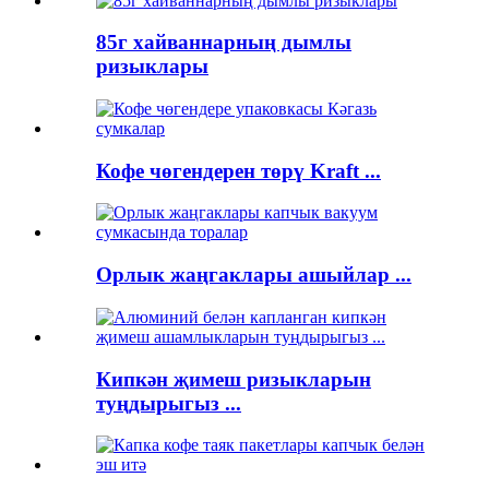
85г хайваннарның дымлы
ризыклары
Кофе чөгендерен төрү Kraft ...
Орлык жаңгаклары ашыйлар ...
Кипкән җимеш ризыкларын
туңдырыгыз ...