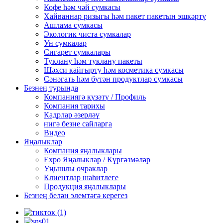
Кофе һәм чәй сумкасы
Хайваннар ризыгы һәм пакет пакетын эшкәртү
Ашлама сумкасы
Экологик чиста сумкалар
Ун сумкалар
Сигарет сумкалары
Туклану һәм туклану пакеты
Шәхси кайгырту һәм косметика сумкасы
Сәнәгать һәм бүтән продуктлар сумкасы
Безнең турында
Компаниягә күзәтү / Профиль
Компания тарихы
Кадрлар әзерләү
нигә безне сайларга
Видео
Яңалыклар
Компания яңалыклары
Expo Яңалыклар / Күргәзмәләр
Уңышлы очраклар
Клиентлар шаһитлеге
Продукция яңалыклары
Безнең белән элемтәгә керегез