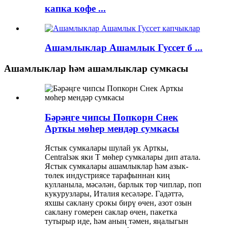
капка кофе ...
Ашамлыклар Ашамлык Гуссет б ...
Ашамлыклар һәм ашамлыклар сумкасы
Бәрәңге чипсы Попкорн Снек
Арткы мөһер мендәр сумкасы
Ястык сумкалары шулай ук ​​Арткы,
Centralзәк яки Т мөһер сумкалары дип атала.
Ястык сумкалары ашамлыклар һәм азык-
төлек индустриясе тарафыннан киң
кулланыла, мәсәлән, барлык төр чиплар, поп
кукурузлары, Италия кесәләре. Гадәттә,
яхшы саклану срокы бирү өчен, азот озын
саклану гомерен саклар өчен, пакетка
тутырыр иде, һәм аның тәмен, яңалыгын