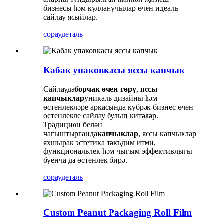
бизнесы һәм кулланучылар өчен идеаль
сайлау ясыйлар.
сорау
деталь
Кабак упаковкасы яссы капчык
Сайлауда
борчак өчен төрү
,
яссы
капчыклар
уникаль дизайны һәм
өстенлекләре аркасында күбрәк бизнес өчен
өстенлекле сайлау булып китәләр.
Традицион белән
чагыштырганда
капчыклар
, яссы капчыклар
яхшырак эстетика тәкъдим итми,
функциональлек һәм чыгым эффективлыгы
буенча да өстенлек бирә.
сорау
деталь
Custom Peanut Packaging Roll Film