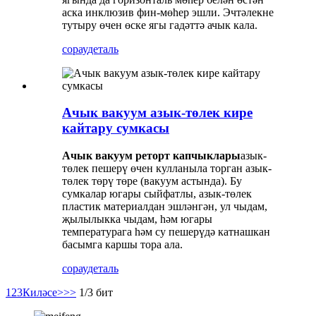
аска инклюзив фин-мөһер эшли. Эчтәлекне
тутыру өчен өске ягы гадәттә ачык кала.
сорау
деталь
Ачык вакуум азык-төлек кире
кайтару сумкасы
Ачык вакуум реторт капчыклары
азык-
төлек пешерү өчен кулланыла торган азык-
төлек төрү төре (вакуум астында). Бу
сумкалар югары сыйфатлы, азык-төлек
пластик материалдан эшләнгән, ул чыдам,
җылылыкка чыдам, һәм югары
температурага һәм су пешерүдә катнашкан
басымга каршы тора ала.
сорау
деталь
1
2
3
Киләсе>
>>
1/3 бит