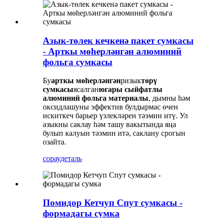
Азык-төлек кечкенә пакет сумкасы
- Арткы мөһерләнгән алюминий
фольга сумкасы
Бу
арткы мөһерләнгән
ризык
төрү
сумкасы
ясалган
югары сыйфатлы
алюминий фольга материалы
, дымны һәм
оксидлашуны эффектив булдырмас өчен
искиткеч барьер үзлекләрен тәэмин итү. Ул
азыкны саклау һәм ташу вакытында яңа
булып калуын тәэмин итә, саклану срогын
озайта.
сорау
деталь
Помидор Кетчуп Спут сумкасы -
формадагы сумка