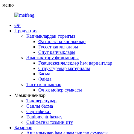
меню
Өй
Продукция
Капчыклардан торыгыз
Фатир асты капчыклар
Гуссет капчыклары
Спут капчыклары
Эластик төрү фильмнары
Featuresзенчәлекләр һәм вариантлар
Структуралар материалы
Басма
Файда
Тигез капчыклар
Өч як мөһер сумкасы
Мөмкинлекләр
Тикшеренүләр
Санлы басма
Сертификат
Equipmentиһазлау
Сыйфатны тәэмин итү
Базарлар
Ашамлыклар һәм ашамлыклар сумкасы