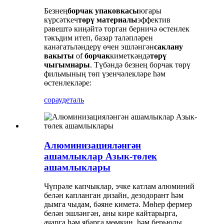
Безнең
борчак упаковкасы
югары
күрсәткеч
төрү материалы
эффектив
рәвештә киңәйтә торган берничә өстенлек
тәкъдим итеп, базар таләпләрен
канәгатьләндерү өчен эшләнгән
саклану
вакыты
of
борчак
киметкәндә
төрү
чыгымнары
. Түбәндә безнең борчак төрү
фильмының төп үзенчәлекләре һәм
өстенлекләре:
сорау
деталь
Алюминизацияләнгән
ашамлыклар Азык-төлек
ашамлыклары
Чүпрәле капчыклар, эчке катлам алюминий
белән капланган дизайн, дезодорант һәм
дымга чыдам, бәяне киметә. Мөһер фермер
белән эшләнгән, аны кире кайтарырга,
ачарга һәм ябарга мөмкин, һәм берьюлы