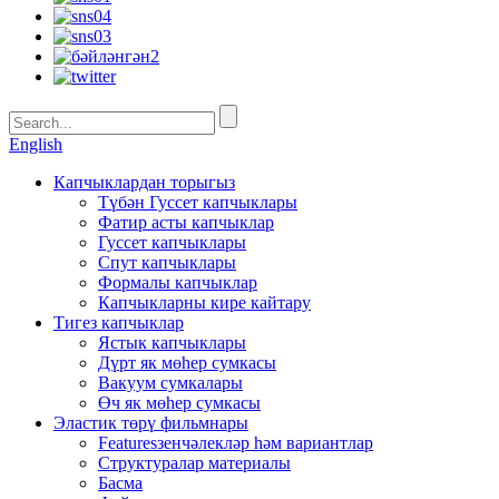
English
Капчыклардан торыгыз
Түбән Гуссет капчыклары
Фатир асты капчыклар
Гуссет капчыклары
Спут капчыклары
Формалы капчыклар
Капчыкларны кире кайтару
Тигез капчыклар
Ястык капчыклары
Дүрт як мөһер сумкасы
Вакуум сумкалары
Өч як мөһер сумкасы
Эластик төрү фильмнары
Featuresзенчәлекләр һәм вариантлар
Структуралар материалы
Басма