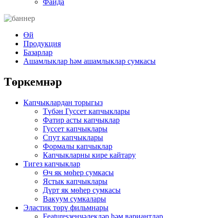
Файда
Өй
Продукция
Базарлар
Ашамлыклар һәм ашамлыклар сумкасы
Төркемнәр
Капчыклардан торыгыз
Түбән Гуссет капчыклары
Фатир асты капчыклар
Гуссет капчыклары
Спут капчыклары
Формалы капчыклар
Капчыкларны кире кайтару
Тигез капчыклар
Өч як мөһер сумкасы
Ястык капчыклары
Дүрт як мөһер сумкасы
Вакуум сумкалары
Эластик төрү фильмнары
Featuresзенчәлекләр һәм вариантлар