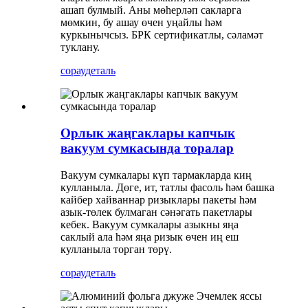
ашап булмый. Аны мөһерләп сакларга
мөмкин, бу ашау өчен уңайлы һәм
куркынычсыз. БРК сертификатлы, сәламәт
туклану.
сорау
деталь
Орлык жаңгаклары капчык
вакуум сумкасында торалар
Вакуум сумкалары күп тармакларда киң
кулланыла. Дөге, ит, татлы фасоль һәм башка
кайбер хайваннар ризыклары пакеты һәм
азык-төлек булмаган сәнәгать пакетлары
кебек. Вакуум сумкалары азыкны яңа
саклый ала һәм яңа ризык өчен иң еш
кулланыла торган төрү.
сорау
деталь