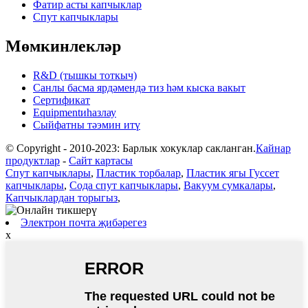
Фатир асты капчыклар
Спут капчыклары
Мөмкинлекләр
R&D (тышкы тоткыч)
Санлы басма ярдәмендә тиз һәм кыска вакыт
Сертификат
Equipmentиһазлау
Сыйфатны тәэмин итү
© Copyright - 2010-2023: Барлык хокуклар сакланган.
Кайнар
продуктлар
-
Сайт картасы
Спут капчыклары
,
Пластик торбалар
,
Пластик ягы Гуссет
капчыклары
,
Сода спут капчыклары
,
Вакуум сумкалары
,
Капчыклардан торыгыз
,
Электрон почта җибәрегез
x