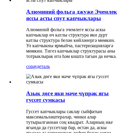
Алюминий фольга джуже Эчемлек
яссы асты спут капчыклары
Алюминий фольга эчемлеге яссы аскы
капчыклар өч катлы структура яки дүрт
катлы структура белән көйләнергә мөмкин.
Ул капчыкны ярмыйча, пастеризацияләргә
мөмкин. Тигез капчыклар структурасы аны
тотрыклырак итә һәм киштә тагын да нечкә.
сорау
деталь
Азык дөге яки мәче чүпрәк ягы
гуссет сумкасы
Гуссет капчыклары саклау сыйфатын
максимальләштерәләр, чөнки алар
тутырылганнан соң квадрат. Аларның ике
ягында да гуссетлар бар, өстән дә, аскы
ягында да горизонталь мөһер белән өстән