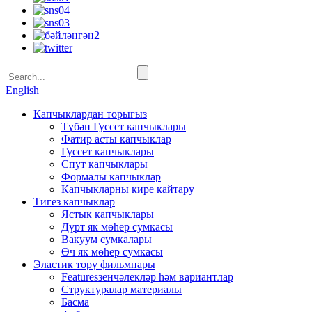
English
Капчыклардан торыгыз
Түбән Гуссет капчыклары
Фатир асты капчыклар
Гуссет капчыклары
Спут капчыклары
Формалы капчыклар
Капчыкларны кире кайтару
Тигез капчыклар
Ястык капчыклары
Дүрт як мөһер сумкасы
Вакуум сумкалары
Өч як мөһер сумкасы
Эластик төрү фильмнары
Featuresзенчәлекләр һәм вариантлар
Структуралар материалы
Басма