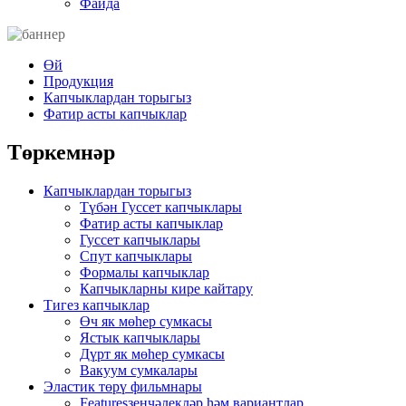
Файда
Өй
Продукция
Капчыклардан торыгыз
Фатир асты капчыклар
Төркемнәр
Капчыклардан торыгыз
Түбән Гуссет капчыклары
Фатир асты капчыклар
Гуссет капчыклары
Спут капчыклары
Формалы капчыклар
Капчыкларны кире кайтару
Тигез капчыклар
Өч як мөһер сумкасы
Ястык капчыклары
Дүрт як мөһер сумкасы
Вакуум сумкалары
Эластик төрү фильмнары
Featuresзенчәлекләр һәм вариантлар