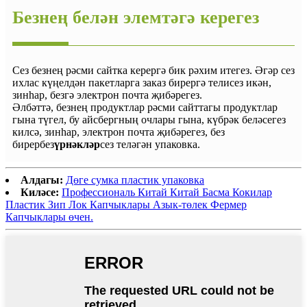
Безнең белән элемтәгә керегез
Сез безнең рәсми сайтка керергә бик рәхим итегез. Әгәр сез
ихлас күңелдән пакетларга заказ бирергә телисез икән,
зинһар, безгә электрон почта җибәрегез.
Әлбәттә, безнең продуктлар рәсми сайттагы продуктлар
гына түгел, бу айсбергның очлары гына, күбрәк беләсегез
килсә, зинһар, электрон почта җибәрегез, без
бирербез
үрнәкләр
сез теләгән упаковка.
Алдагы:
Дөге сумка пластик упаковка
Киләсе:
Профессиональ Китай Китай Басма Кокилар
Пластик Зип Лок Капчыклары Азык-төлек Фермер
Капчыклары өчен.