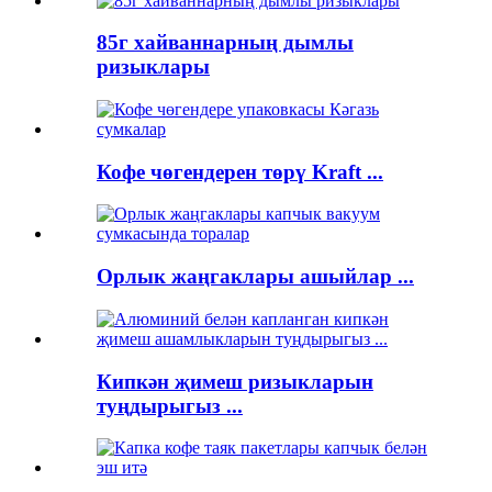
85г хайваннарның дымлы
ризыклары
Кофе чөгендерен төрү Kraft ...
Орлык жаңгаклары ашыйлар ...
Кипкән җимеш ризыкларын
туңдырыгыз ...