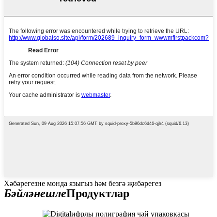
Хәбәрегезне монда языгыз һәм безгә җибәрегез
Бәйләнешле
Продуктлар