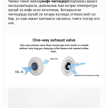
Чөнки тәмле майлар
кофе чөгендере
(порошок) җиңел
оксидлаштырыла, дымлылык һәм югары температура
шулай ук ​​кофе исен югалтачак. Котырылган
чөгендердә шулай ук ​​югары күләмдә углекислый газ
бар, ул озак вакыт капчыкта сакланса, тәмгә тәэсир итә
ала.