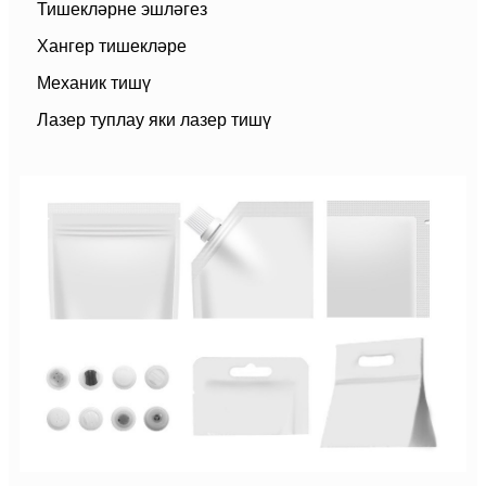
Тишекләрне эшләгез
Хангер тишекләре
Механик тишү
Лазер туплау яки лазер тишү