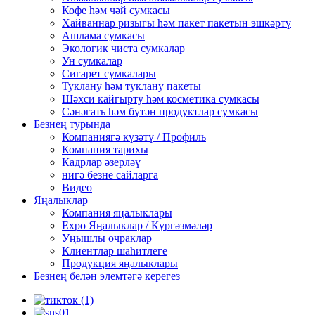
Кофе һәм чәй сумкасы
Хайваннар ризыгы һәм пакет пакетын эшкәртү
Ашлама сумкасы
Экологик чиста сумкалар
Ун сумкалар
Сигарет сумкалары
Туклану һәм туклану пакеты
Шәхси кайгырту һәм косметика сумкасы
Сәнәгать һәм бүтән продуктлар сумкасы
Безнең турында
Компаниягә күзәтү / Профиль
Компания тарихы
Кадрлар әзерләү
нигә безне сайларга
Видео
Яңалыклар
Компания яңалыклары
Expo Яңалыклар / Күргәзмәләр
Уңышлы очраклар
Клиентлар шаһитлеге
Продукция яңалыклары
Безнең белән элемтәгә керегез