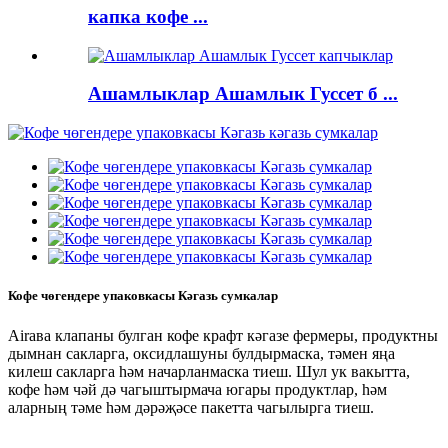
капка кофе ...
Ашамлыклар Ашамлык Гуссет б ...
Кофе чөгендере упаковкасы Кәгазь сумкалар
Airава клапаны булган кофе крафт кәгазе фермеры, продуктны
дымнан сакларга, оксидлашуны булдырмаска, тәмен яңа
килеш сакларга һәм начарланмаска тиеш. Шул ук вакытта,
кофе һәм чәй дә чагыштырмача югары продуктлар, һәм
аларның тәме һәм дәрәҗәсе пакетта чагылырга тиеш.