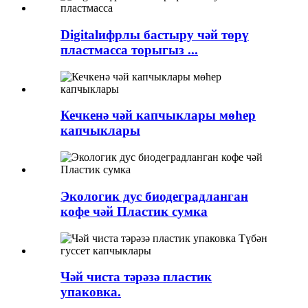
Digitalифрлы бастыру чәй төрү
пластмасса торыгыз ...
Кечкенә чәй капчыклары мөһер
капчыклары
Экологик дус биодеградланган
кофе чәй Пластик сумка
Чәй чиста тәрәзә пластик
упаковка.