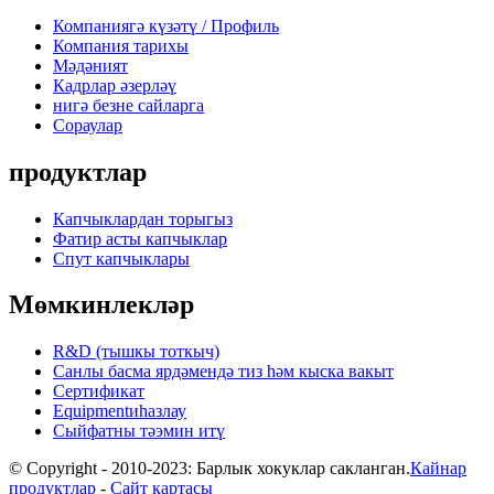
Компаниягә күзәтү / Профиль
Компания тарихы
Мәдәният
Кадрлар әзерләү
нигә безне сайларга
Сораулар
продуктлар
Капчыклардан торыгыз
Фатир асты капчыклар
Спут капчыклары
Мөмкинлекләр
R&D (тышкы тоткыч)
Санлы басма ярдәмендә тиз һәм кыска вакыт
Сертификат
Equipmentиһазлау
Сыйфатны тәэмин итү
© Copyright - 2010-2023: Барлык хокуклар сакланган.
Кайнар
продуктлар
-
Сайт картасы