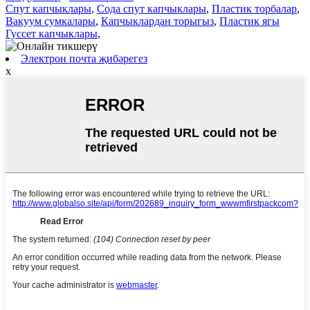
Спут капчыклары
,
Сода спут капчыклары
,
Пластик торбалар
,
Вакуум сумкалары
,
Капчыклардан торыгыз
,
Пластик ягы
Гуссет капчыклары
,
Электрон почта җибәрегез
x