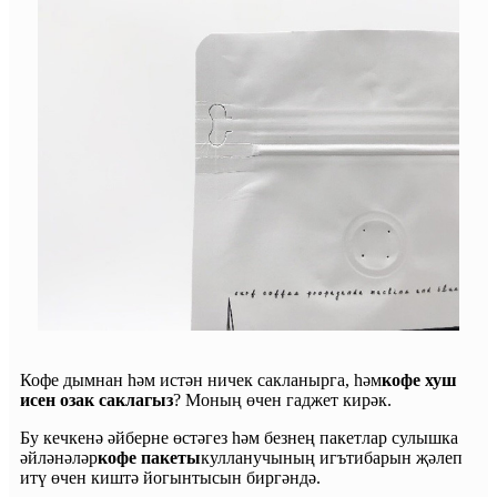
Кофе дымнан һәм истән ничек сакланырга, һәм
кофе хуш
исен озак саклагыз
? Моның өчен гаджет кирәк.
Бу кечкенә әйберне өстәгез һәм безнең пакетлар сулышка
әйләнәләр
кофе пакеты
кулланучының игътибарын җәлеп
итү өчен киштә йогынтысын биргәндә.