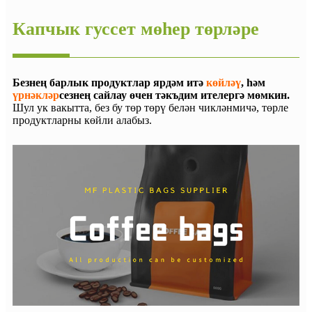
Капчык гуссет мөһер төрләре
Безнең барлык продуктлар ярдәм итә
көйләү
, һәм
үрнәкләр
сезнең сайлау өчен тәкъдим ителергә мөмкин.
Шул ук вакытта, без бу төр төрү белән чикләнмичә, төрле
продуктларны көйли алабыз.