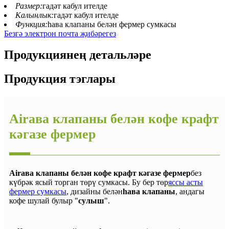
Размер:
гадәт кабул ителде
Калынлык:
гадәт кабул ителде
Функция:
һава клапаны белән фермер сумкасы
Безгә электрон почта җибәрегез
Продукциянең детальләре
Продукция тэглары
Airава клапаны белән кофе крафт
кәгазе фермер
Airава клапаны белән кофе крафт кәгазе фермер
без
күбрәк ясый торган төрү сумкасы. Бу бер төр
яссы асты
фермер сумкасы
, дизайны белән
һава клапаны
, андагы
кофе шулай булыр "
сулыш
".