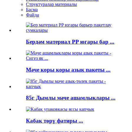
Структуралар материалы
Басма
Файда
Бердәм материал PP югары бар ...
Мәче коры коры азык пакеты ...
85г Дымлы мәче ашамлыклары ...
Кабак төрү фатиры ...