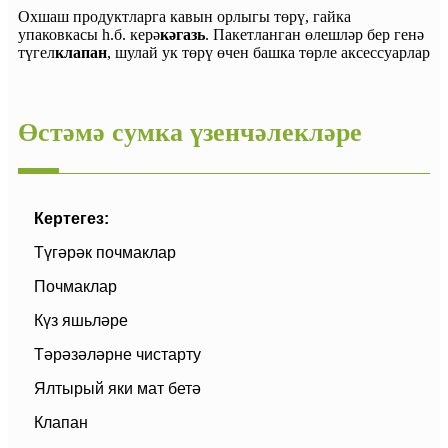
Охшаш продуктларга кавын орлыгы төрү, гайка
упаковкасы һ.б. керә
кәгазь
. Пакетланган өлешләр бер генә
түгел
клапан
, шулай ук ​​төрү өчен башка төрле аксессуарлар
Өстәмә сумка үзенчәлекләре
Кертегез:
Түгәрәк почмаклар
Почмаклар
Күз яшьләре
Тәрәзәләрне чистарту
Ялтырый яки мат бетә
Клапан