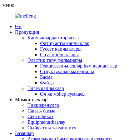
меню
Өй
Продукция
Капчыклардан торыгыз
Фатир асты капчыклар
Гуссет капчыклары
Спут капчыклары
Эластик төрү фильмнары
Featuresзенчәлекләр һәм вариантлар
Структуралар материалы
Басма
Файда
Тигез капчыклар
Өч як мөһер сумкасы
Мөмкинлекләр
Тикшеренүләр
Санлы басма
Сертификат
Equipmentиһазлау
Сыйфатны тәэмин итү
Базарлар
Ашамлыклар һәм ашамлыклар сумкасы