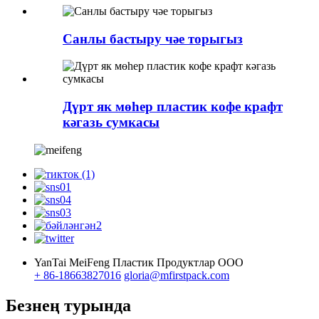
Санлы бастыру чәе торыгыз
Дүрт як мөһер пластик кофе крафт
кәгазь сумкасы
YanTai MeiFeng Пластик Продуктлар ООО
+ 86-18663827016
gloria@mfirstpack.com
Безнең турында