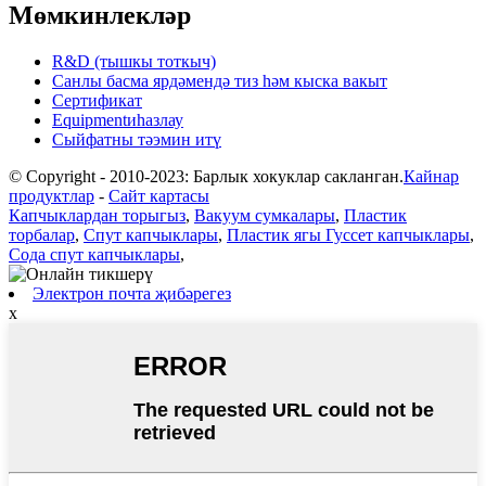
Мөмкинлекләр
R&D (тышкы тоткыч)
Санлы басма ярдәмендә тиз һәм кыска вакыт
Сертификат
Equipmentиһазлау
Сыйфатны тәэмин итү
© Copyright - 2010-2023: Барлык хокуклар сакланган.
Кайнар
продуктлар
-
Сайт картасы
Капчыклардан торыгыз
,
Вакуум сумкалары
,
Пластик
торбалар
,
Спут капчыклары
,
Пластик ягы Гуссет капчыклары
,
Сода спут капчыклары
,
Электрон почта җибәрегез
x