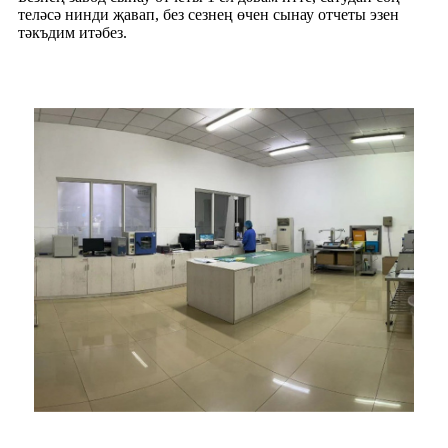
теләсә нинди җавап, без сезнең өчен сынау отчеты эзен
тәкъдим итәбез.