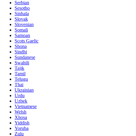
Serbian
Sesotho
Sinhala
Slovak
Slovenian
Somali
Samoan
Scots Gaelic
Shona
Sindhi
Sundanese
Swahili
Tajik
Tamil
Telugu
Thai
Ukrainian
Urdu
Uzbek
Vietnamese
Welsh
Xhosa
Yiddish
Yoruba
Zulu