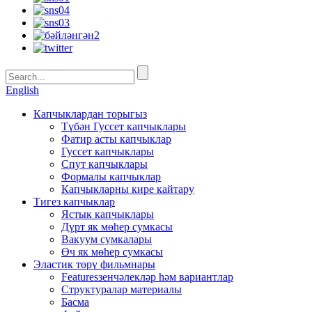
English
Капчыклардан торыгыз
Түбән Гуссет капчыклары
Фатир асты капчыклар
Гуссет капчыклары
Спут капчыклары
Формалы капчыклар
Капчыкларны кире кайтару
Тигез капчыклар
Ястык капчыклары
Дүрт як мөһер сумкасы
Вакуум сумкалары
Өч як мөһер сумкасы
Эластик төрү фильмнары
Featuresзенчәлекләр һәм вариантлар
Структуралар материалы
Басма