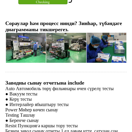
Сораулар һәм процесс нинди? Зинһар, түбәндәге
диаграмманы тикшерегез.
Заводны сынау отчетына include
Auto Автомобиль төрү фильмнары өчен сүрелү тесты
● Вакуум тесты
● Керү тесты
● Интерлайер ябыштыру тесты
Power Мөһер көчен сынау
Testing Ташлау
● Беренче сынау
Resist Пункциягә каршы тору тесты
Безнең завод сынау отчеты 1 ел дәвам итте, сатудан соң