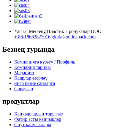
YanTai MeiFeng Пластик Продуктлар ООО
+ 86-18663827016
gloria@mfirstpack.com
Безнең турында
Компаниягә күзәтү / Профиль
Компания тарихы
Мәдәният
Кадрлар әзерләү
нигә безне сайларга
Сораулар
продуктлар
Капчыклардан торыгыз
Фатир асты капчыклар
Спут капчыклары