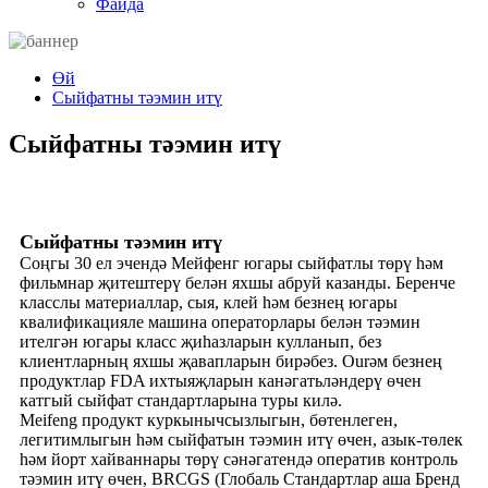
Файда
Өй
Сыйфатны тәэмин итү
Сыйфатны тәэмин итү
Сыйфатны тәэмин итү
Соңгы 30 ел эчендә Мейфенг югары сыйфатлы төрү һәм
фильмнар җитештерү белән яхшы абруй казанды. Беренче
класслы материаллар, сыя, клей һәм безнең югары
квалификацияле машина операторлары белән тәэмин
ителгән югары класс җиһазларын кулланып, без
клиентларның яхшы җавапларын бирәбез. Ourәм безнең
продуктлар FDA ихтыяҗларын канәгатьләндерү өчен
катгый сыйфат стандартларына туры килә.
Meifeng продукт куркынычсызлыгын, бөтенлеген,
легитимлыгын һәм сыйфатын тәэмин итү өчен, азык-төлек
һәм йорт хайваннары төрү сәнәгатендә оператив контроль
тәэмин итү өчен, BRCGS (Глобаль Стандартлар аша Бренд