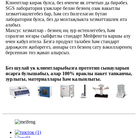
Клиентлар кирәк булса, без өченче як отчетын да бирәбез.
SGS лаборатория үзәкләре белән безнең озак вакытлы
хезмәттәшлегебез бар, һәм сез билгеләгән бүтән
лаборатория булса, без дә мохтаҗлыкта хезмәттәшлек итә
алабыз.
Махсус хезмәтләр - безнең иң зур өстенлегебез, һәм
соралган югары сыйфатлы стандарт Мейфенгта каршы алу
өчен кабул ителә. Безгә продукт таләбен һәм стандарт
дәрәҗәсен җибәрегез, аннары сез безнең сату вәкилләренең
берсеннән тиз җавап алырсыз.
Без шулай ук ​​клиентларыбызга прототип сынауларын
ясарга булышабыз, алар 100% яраклы пакет тапканчы,
зурлыгы, материаллары һәм калынлыгы.