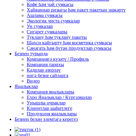
Кофе һәм чәй сумкасы
Хайваннар ризыгы һәм пакет пакетын эшкәртү
Ашлама сумкасы
Экологик чиста сумкалар
Ун сумкалар
Сигарет сумкалары
Туклану һәм туклану пакеты
Шәхси кайгырту һәм косметика сумкасы
Сәнәгать һәм бүтән продуктлар сумкасы
Безнең турында
Компаниягә күзәтү / Профиль
Компания тарихы
Кадрлар әзерләү
нигә безне сайларга
Видео
Яңалыклар
Компания яңалыклары
Expo Яңалыклар / Күргәзмәләр
Уңышлы очраклар
Клиентлар шаһитлеге
Продукция яңалыклары
Безнең белән элемтәгә керегез