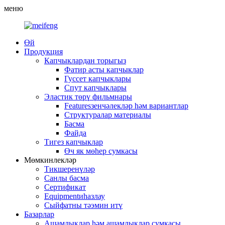
меню
Өй
Продукция
Капчыклардан торыгыз
Фатир асты капчыклар
Гуссет капчыклары
Спут капчыклары
Эластик төрү фильмнары
Featuresзенчәлекләр һәм вариантлар
Структуралар материалы
Басма
Файда
Тигез капчыклар
Өч як мөһер сумкасы
Мөмкинлекләр
Тикшеренүләр
Санлы басма
Сертификат
Equipmentиһазлау
Сыйфатны тәэмин итү
Базарлар
Ашамлыклар һәм ашамлыклар сумкасы