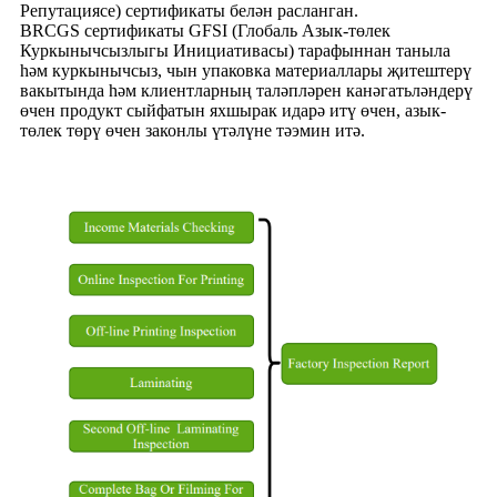
Репутациясе) сертификаты белән расланган.
BRCGS сертификаты GFSI (Глобаль Азык-төлек
Куркынычсызлыгы Инициативасы) тарафыннан таныла
һәм куркынычсыз, чын упаковка материаллары җитештерү
вакытында һәм клиентларның таләпләрен канәгатьләндерү
өчен продукт сыйфатын яхшырак идарә итү өчен, азык-
төлек төрү өчен законлы үтәлүне тәэмин итә.