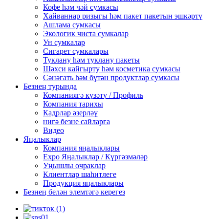
Кофе һәм чәй сумкасы
Хайваннар ризыгы һәм пакет пакетын эшкәртү
Ашлама сумкасы
Экологик чиста сумкалар
Ун сумкалар
Сигарет сумкалары
Туклану һәм туклану пакеты
Шәхси кайгырту һәм косметика сумкасы
Сәнәгать һәм бүтән продуктлар сумкасы
Безнең турында
Компаниягә күзәтү / Профиль
Компания тарихы
Кадрлар әзерләү
нигә безне сайларга
Видео
Яңалыклар
Компания яңалыклары
Expo Яңалыклар / Күргәзмәләр
Уңышлы очраклар
Клиентлар шаһитлеге
Продукция яңалыклары
Безнең белән элемтәгә керегез