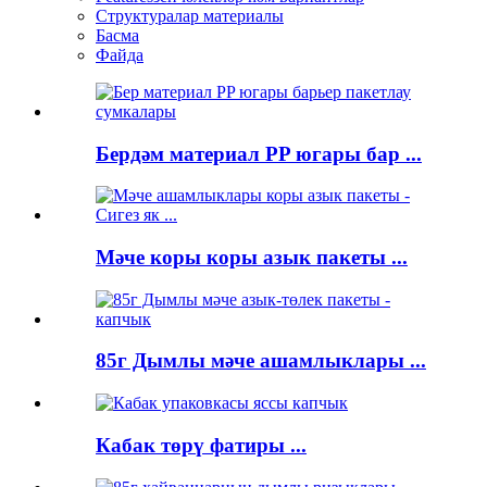
Структуралар материалы
Басма
Файда
Бердәм материал PP югары бар ...
Мәче коры коры азык пакеты ...
85г Дымлы мәче ашамлыклары ...
Кабак төрү фатиры ...