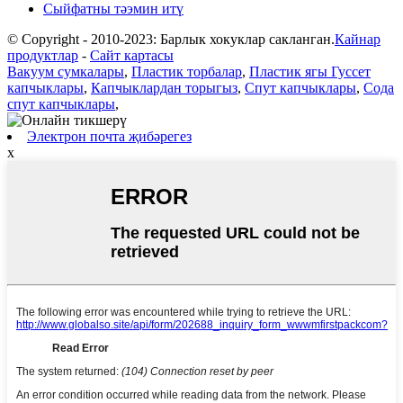
Сыйфатны тәэмин итү
© Copyright - 2010-2023: Барлык хокуклар сакланган.
Кайнар
продуктлар
-
Сайт картасы
Вакуум сумкалары
,
Пластик торбалар
,
Пластик ягы Гуссет
капчыклары
,
Капчыклардан торыгыз
,
Спут капчыклары
,
Сода
спут капчыклары
,
Электрон почта җибәрегез
x