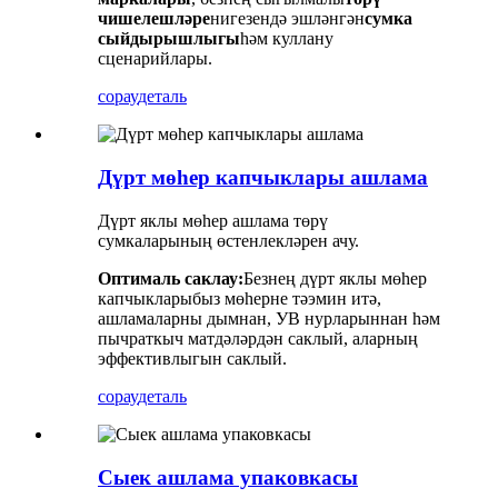
чишелешләре
нигезендә эшләнгән
сумка
сыйдырышлыгы
һәм куллану
сценарийлары.
сорау
деталь
Дүрт мөһер капчыклары ашлама
Дүрт яклы мөһер ашлама төрү
сумкаларының өстенлекләрен ачу.
Оптималь саклау:
Безнең дүрт яклы мөһер
капчыкларыбыз мөһерне тәэмин итә,
ашламаларны дымнан, УВ нурларыннан һәм
пычраткыч матдәләрдән саклый, аларның
эффективлыгын саклый.
сорау
деталь
Сыек ашлама упаковкасы