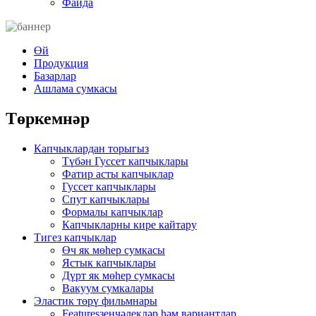
Файда
Өй
Продукция
Базарлар
Ашлама сумкасы
Төркемнәр
Капчыклардан торыгыз
Түбән Гуссет капчыклары
Фатир асты капчыклар
Гуссет капчыклары
Спут капчыклары
Формалы капчыклар
Капчыкларны кире кайтару
Тигез капчыклар
Өч як мөһер сумкасы
Ястык капчыклары
Дүрт як мөһер сумкасы
Вакуум сумкалары
Эластик төрү фильмнары
Featuresзенчәлекләр һәм вариантлар