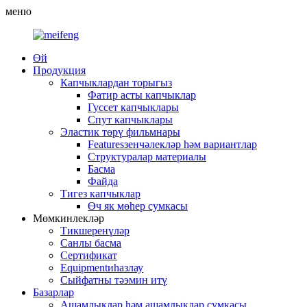
меню
Өй
Продукция
Капчыклардан торыгыз
Фатир асты капчыклар
Гуссет капчыклары
Спут капчыклары
Эластик төрү фильмнары
Featuresзенчәлекләр һәм вариантлар
Структуралар материалы
Басма
Файда
Тигез капчыклар
Өч як мөһер сумкасы
Мөмкинлекләр
Тикшеренүләр
Санлы басма
Сертификат
Equipmentиһазлау
Сыйфатны тәэмин итү
Базарлар
Ашамлыклар һәм ашамлыклар сумкасы