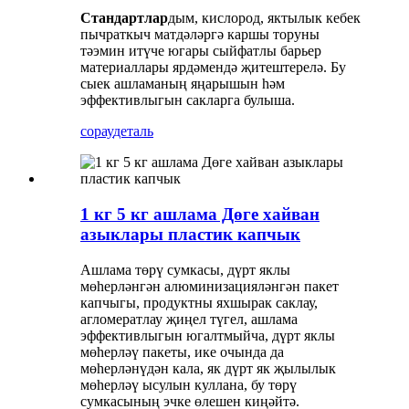
Стандартлар
дым, кислород, яктылык кебек
пычраткыч матдәләргә каршы торуны
тәэмин итүче югары сыйфатлы барьер
материаллары ярдәмендә җитештерелә. Бу
сыек ашламаның яңарышын һәм
эффективлыгын сакларга булыша.
сорау
деталь
1 кг 5 кг ашлама Дөге хайван
азыклары пластик капчык
Ашлама төрү сумкасы, дүрт яклы
мөһерләнгән алюминизацияләнгән пакет
капчыгы, продуктны яхшырак саклау,
агломератлау җиңел түгел, ашлама
эффективлыгын югалтмыйча, дүрт яклы
мөһерләү пакеты, ике очында да
мөһерләнүдән кала, як дүрт як җылылык
мөһерләү ысулын куллана, бу төрү
сумкасының эчке өлешен киңәйтә.