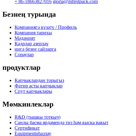
+ 86-18663827016
gloria@mfirstpack.com
Безнең турында
Компаниягә күзәтү / Профиль
Компания тарихы
Мәдәният
Кадрлар әзерләү
нигә безне сайларга
Сораулар
продуктлар
Капчыклардан торыгыз
Фатир асты капчыклар
Спут капчыклары
Мөмкинлекләр
R&D (тышкы тоткыч)
Санлы басма ярдәмендә тиз һәм кыска вакыт
Сертификат
Equipmentиһазлау