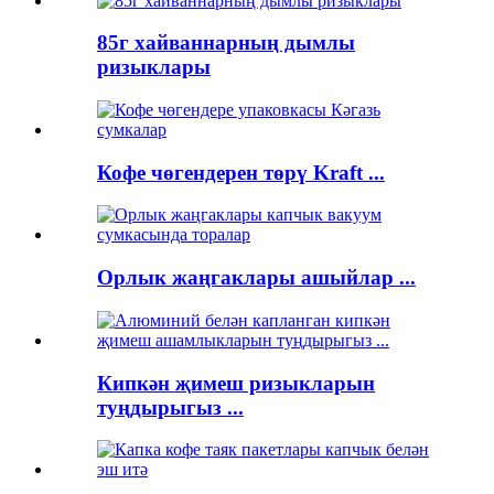
85г хайваннарның дымлы
ризыклары
Кофе чөгендерен төрү Kraft ...
Орлык жаңгаклары ашыйлар ...
Кипкән җимеш ризыкларын
туңдырыгыз ...