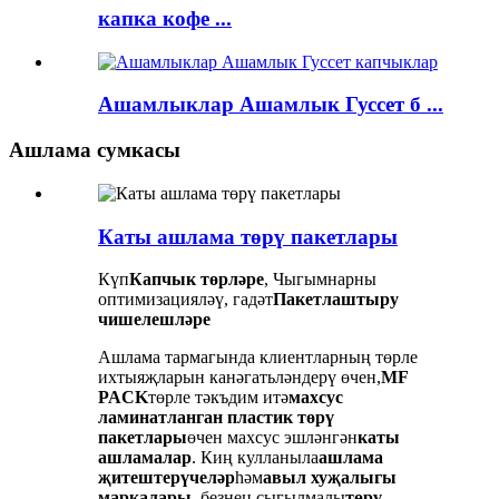
капка кофе ...
Ашамлыклар Ашамлык Гуссет б ...
Ашлама сумкасы
Каты ашлама төрү пакетлары
Күп
Капчык төрләре
, Чыгымнарны
оптимизацияләү, гадәт
Пакетлаштыру
чишелешләре
Ашлама тармагында клиентларның төрле
ихтыяҗларын канәгатьләндерү өчен,
MF
PACK
төрле тәкъдим итә
махсус
ламинатланган пластик төрү
пакетлары
өчен махсус эшләнгән
каты
ашламалар
. Киң кулланыла
ашлама
җитештерүчеләр
һәм
авыл хуҗалыгы
маркалары
, безнең сыгылмалы
төрү