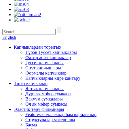
English
Капчыклардан торыгыз
Түбән Гуссет капчыклары
Фатир асты капчыклар
Гуссет капчыклары
Спут капчыклары
Формалы капчыклар
Капчыкларны кире кайтару
Тигез капчыклар
Ястык капчыклары
Дүрт як мөһер сумкасы
Вакуум сумкалары
Өч як мөһер сумкасы
Эластик төрү фильмнары
Featuresзенчәлекләр һәм вариантлар
Структуралар материалы
Басма