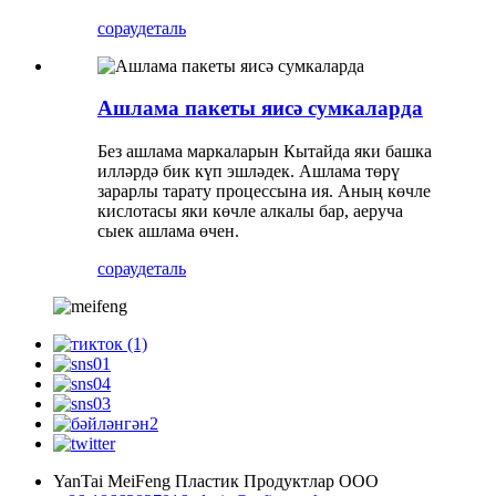
сорау
деталь
Ашлама пакеты яисә сумкаларда
Без ашлама маркаларын Кытайда яки башка
илләрдә бик күп эшләдек. Ашлама төрү
зарарлы тарату процессына ия. Аның көчле
кислотасы яки көчле алкалы бар, аеруча
сыек ашлама өчен.
сорау
деталь
YanTai MeiFeng Пластик Продуктлар ООО