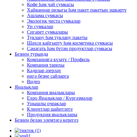
Кофе һәм чәй сумкасы
Хайваннар ризыгы һәм пакет пакетын эшкәртү
Ашлама сумкасы
Экологик чиста сумкалар
Ун сумкалар
Сигарет сумкалары
Туклану һәм туклану пакеты
Шәхси кайгырту һәм косметика сумкасы
Сәнәгать һәм бүтән продуктлар сумкасы
Безнең турында
Компаниягә күзәтү / Профиль
Компания тарихы
Кадрлар әзерләү
нигә безне сайларга
Видео
Яңалыклар
Компания яңалыклары
Expo Яңалыклар / Күргәзмәләр
Уңышлы очраклар
Клиентлар шаһитлеге
Продукция яңалыклары
Безнең белән элемтәгә керегез