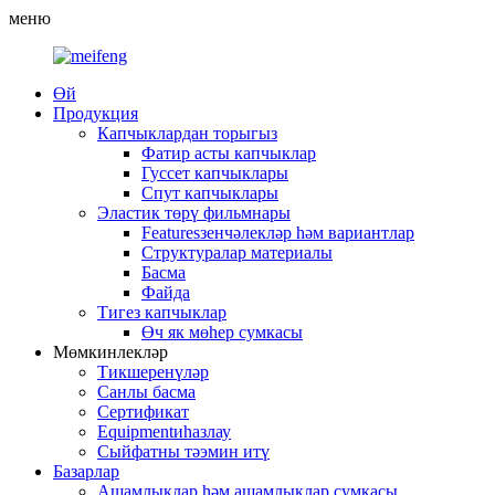
меню
Өй
Продукция
Капчыклардан торыгыз
Фатир асты капчыклар
Гуссет капчыклары
Спут капчыклары
Эластик төрү фильмнары
Featuresзенчәлекләр һәм вариантлар
Структуралар материалы
Басма
Файда
Тигез капчыклар
Өч як мөһер сумкасы
Мөмкинлекләр
Тикшеренүләр
Санлы басма
Сертификат
Equipmentиһазлау
Сыйфатны тәэмин итү
Базарлар
Ашамлыклар һәм ашамлыклар сумкасы