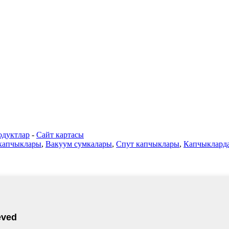
одуктлар
-
Сайт картасы
 капчыклары
,
Вакуум сумкалары
,
Спут капчыклары
,
Капчыклард