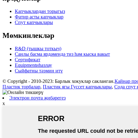
Капчыклардан торыгыз
Фатир асты капчыклар
Спут капчыклары
Мөмкинлекләр
R&D (тышкы тоткыч)
Санлы басма ярдәмендә тиз һәм кыска вакыт
Сертификат
Equipmentиһазлау
Сыйфатны тәэмин итү
© Copyright - 2010-2023: Барлык хокуклар сакланган.
Кайнар пр
Пластик торбалар
,
Пластик ягы Гуссет капчыклары
,
Сода спут
Электрон почта җибәрегез
x