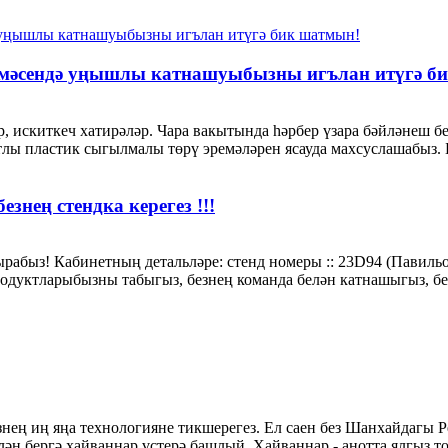
мәсендә уңышлы катнашуыбызны игълан итүгә б
, искиткеч хатирәләр. Чара вакытында һәрбер үзара бәйләнеш б
тлы пластик сыгылмалы төрү эремәләрен ясауда махсуслашабыз. Б
знең стендка керегез !!!
абыз! Кабинетның детальләре: стенд номеры :: 23D94 (Павильон 2
дуктларыбызны табыгыз, безнең команда белән катнашыгыз, без
езнең иң яңа технологияне тикшерегез. Ел саен без Шанхайдагы 
лән бергә хайваннар үстерә башлый. Хайваннар - анотта ялгыз 