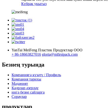
Күбрәк укыгыз
YanTai MeiFeng Пластик Продуктлар ООО
+ 86-18663827016
gloria@mfirstpack.com
Безнең турында
Компаниягә күзәтү / Профиль
Компания тарихы
Мәдәният
Кадрлар әзерләү
нигә безне сайларга
Сораулар
продуктлар