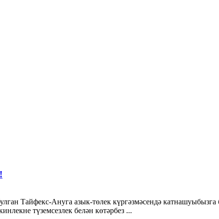
!
булган Тайфекс-Ануга азык-төлек күргәзмәсендә катнашуыбызга 
инлекне түземсезлек белән көтәрбез ...