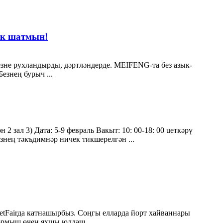
ик шатмын!
езне рухландырды, дәртләндерде. MEIFENG-та без азык-
езнең бурыч ...
 зал 3) Дата: 5-9 февраль Вакыт: 10: 00-18: 00 ueткәрү
нең тәкъдимнәр ничек тикшерелгән ...
PetFairда катнашырбыз. Соңгы елларда йорт хайваннары
тормыш өчен яхшы юлдаш ...