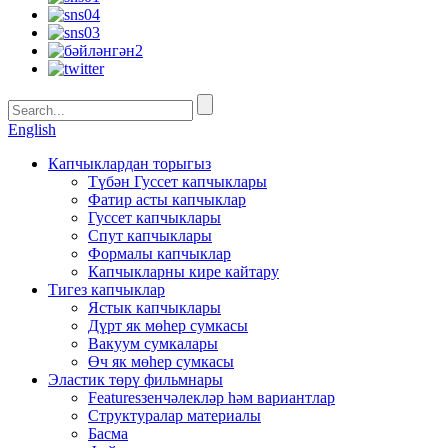
English
Капчыклардан торыгыз
Түбән Гуссет капчыклары
Фатир асты капчыклар
Гуссет капчыклары
Спут капчыклары
Формалы капчыклар
Капчыкларны кире кайтару
Тигез капчыклар
Ястык капчыклары
Дүрт як мөһер сумкасы
Вакуум сумкалары
Өч як мөһер сумкасы
Эластик төрү фильмнары
Featuresзенчәлекләр һәм вариантлар
Структуралар материалы
Басма