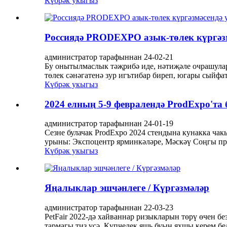
Күбрәк укыгыз
Россиядә PRODEXPO азык-төлек күргәз
администратор тарафыннан 24-02-21
Бу онытылмаслык тәҗрибә иде, нәтиҗәле очрашулар
төлек сәнәгатенә зур игътибар биреп, югары сыйфа
Күбрәк укыгыз
2024 елның 5-9 февралендә ProdExpo'та бе
администратор тарафыннан 24-01-19
Сезне булачак ProdExpo 2024 стендына кунакка чакыр
урыны: Экспоцентр ярминкәләре, Мәскәү Соңгы про
Күбрәк укыгыз
Яңалыклар эшчәнлеге / Күргәзмәләр
администратор тарафыннан 22-03-23
PetFair 2022-дә хайваннар ризыкларын төрү өчен б
тармагы тиз үсә. Күпчелек яшь буын яхшы керем бе