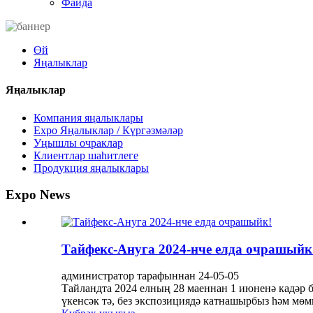
Файда
Өй
Яңалыклар
Яңалыклар
Компания яңалыклары
Expo Яңалыклар / Күргәзмәләр
Уңышлы очраклар
Клиентлар шаһитлеге
Продукция яңалыклары
Expo News
Тайфекс-Ануга 2024-нче елда очрашыйк
администратор тарафыннан 24-05-05
Тайландта 2024 елның 28 маеннан 1 июненә кадәр 
үкенсәк тә, без экспозициядә катнашырбыз һәм мөмк