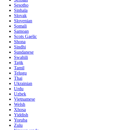
Sesotho
Sinhala
Slovak
Slovenian
Somali
Samoan
Scots Gaelic
Shona
Sindhi
Sundanese
Swahili
Tajik
Tamil
Telugu
Thai
Ukrainian
Urdu
Uzbek
Vietnamese
Welsh
Xhosa
Yiddish
Yoruba
Zulu