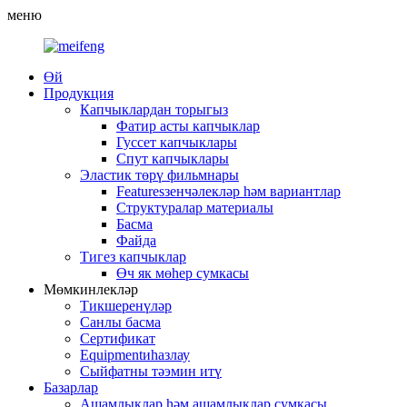
меню
Өй
Продукция
Капчыклардан торыгыз
Фатир асты капчыклар
Гуссет капчыклары
Спут капчыклары
Эластик төрү фильмнары
Featuresзенчәлекләр һәм вариантлар
Структуралар материалы
Басма
Файда
Тигез капчыклар
Өч як мөһер сумкасы
Мөмкинлекләр
Тикшеренүләр
Санлы басма
Сертификат
Equipmentиһазлау
Сыйфатны тәэмин итү
Базарлар
Ашамлыклар һәм ашамлыклар сумкасы