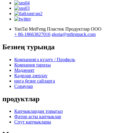
YanTai MeiFeng Пластик Продуктлар ООО
+ 86-18663827016
gloria@mfirstpack.com
Безнең турында
Компаниягә күзәтү / Профиль
Компания тарихы
Мәдәният
Кадрлар әзерләү
нигә безне сайларга
Сораулар
продуктлар
Капчыклардан торыгыз
Фатир асты капчыклар
Спут капчыклары