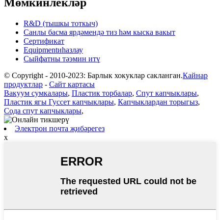
Мөмкинлекләр
R&D (тышкы тоткыч)
Санлы басма ярдәмендә тиз һәм кыска вакыт
Сертификат
Equipmentиһазлау
Сыйфатны тәэмин итү
© Copyright - 2010-2023: Барлык хокуклар сакланган.
Кайнар
продуктлар
-
Сайт картасы
Вакуум сумкалары
,
Пластик торбалар
,
Спут капчыклары
,
Пластик ягы Гуссет капчыклары
,
Капчыклардан торыгыз
,
Сода спут капчыклары
,
Электрон почта җибәрегез
x