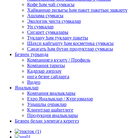
Кофе һәм чәй сумкасы
Хайваннар ризыгы һәм пакет пакетын эшкәртү
Ашлама сумкасы
Экологик чиста сумкалар
Ун сумкалар
Сигарет сумкалары
Туклану һәм туклану пакеты
Шәхси кайгырту һәм косметика сумкасы
Сәнәгать һәм бүтән продуктлар сумкасы
Безнең турында
Компаниягә күзәтү / Профиль
Компания тарихы
Кадрлар әзерләү
нигә безне сайларга
Видео
Яңалыклар
Компания яңалыклары
Expo Яңалыклар / Күргәзмәләр
Уңышлы очраклар
Клиентлар шаһитлеге
Продукция яңалыклары
Безнең белән элемтәгә керегез