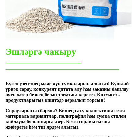
Эшләргә чакыру
Бүген үзегезнең мәче чүп сумкаларын алыгыз! Бушлай
үрнәк сорау, конкурент цитата алу һәм заказны башлау
өчен хәзер безнең белән элемтәгә керегез. Көтмәгез -
продуктларыгыз киштәдә аерылып торсын!
Сорауларыгыз бармы? Безнең сату коллективы сезгә
материаль вариантлар, полиграфия һәм сумка стилен
көйләүдә булышырга әзер. Безгә соравыгызны
җибәрегез һәм тиз ярдәм алыгыз.