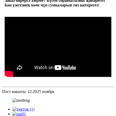
Заказ бирергә әзерме? Бүген соравыгызны җибәрегез
һәм үзегезнең мәче чүп сумкаларын тиз китерегез!
Пост вакыты: 12-2025 ноябрь