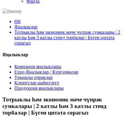
Файда
Өй
Яңалыклар
Тотрыклы һәм экономик мәче чүпрәк сумкалары | 2
катлы һәм 3 катлы стенд торбалар | Бүген цитата
сорагыз
Яңалыклар
Компания яңалыклары
Expo Яңалыклар / Күргәзмәләр
Уңышлы очраклар
Клиентлар шаһитлеге
Продукция яңалыклары
Тотрыклы һәм экономик мәче чүпрәк
сумкалары | 2 катлы һәм 3 катлы стенд
торбалар | Бүген цитата сорагыз