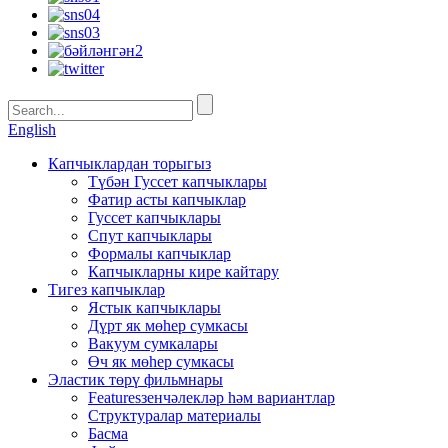
English
Капчыклардан торыгыз
Түбән Гуссет капчыклары
Фатир асты капчыклар
Гуссет капчыклары
Спут капчыклары
Формалы капчыклар
Капчыкларны кире кайтару
Тигез капчыклар
Ястык капчыклары
Дүрт як мөһер сумкасы
Вакуум сумкалары
Өч як мөһер сумкасы
Эластик төрү фильмнары
Featuresзенчәлекләр һәм вариантлар
Структуралар материалы
Басма