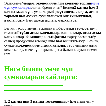
Эзлисезме?
чыдам, экономияле һәм көйләнә торган
мәче
чүп сумкалары
сезнең бренд өчен? Безнең
2 катлы һәм 3
катлы мәче чүп сумкалары
бар
күз яшенә чыдам, агып
тормый һәм озакка сузылган
өчен бик яхшы
күпләп,
ваклап сату, һәм шәхси ярлык маркалары
.
Без киң ассортимент тәкъдим итәбез
сумка төрләре
, шул
исәптән
P
түбән аскы капчыклар, капчыклар, яссы аскы
капчыклар
, белән
югары сыйфатлы тарту басмасы
бу
сезнең продуктны ясый
җанлы һәм киштәгә әзер
. Безнең
сумкалар
экономияле, ләкин ныклы
, төрү чыгымнарын
киметкәндә, мәче чүп-чарының яңа булып калуын тәэмин
итү.
Нигә безнең мәче чүп
сумкаларын сайларга:
1. 2 катлы яки 3 катлы төзелеш
яшерү һәм агып чыгу
өчен