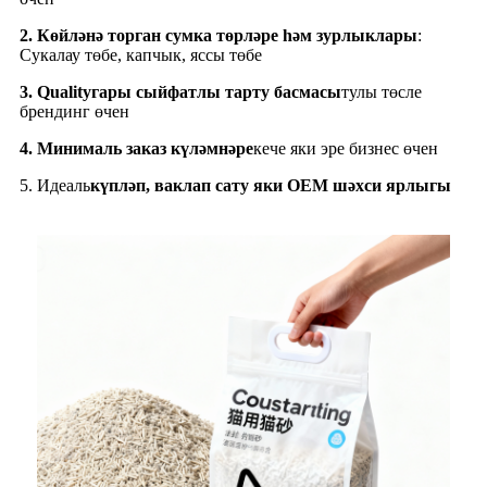
2. Көйләнә торган сумка төрләре һәм зурлыклары
:
Сукалау төбе, капчык, яссы төбе
3. Qualityгары сыйфатлы тарту басмасы
тулы төсле
брендинг өчен
4. Минималь заказ күләмнәре
кече яки эре бизнес өчен
5. Идеаль
күпләп, ваклап сату яки OEM шәхси ярлыгы