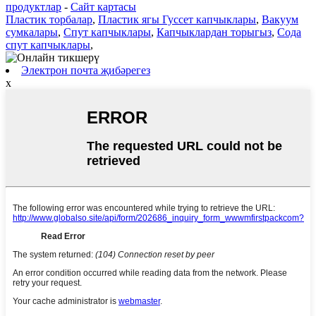
продуктлар
-
Сайт картасы
Пластик торбалар
,
Пластик ягы Гуссет капчыклары
,
Вакуум
сумкалары
,
Спут капчыклары
,
Капчыклардан торыгыз
,
Сода
спут капчыклары
,
Электрон почта җибәрегез
x