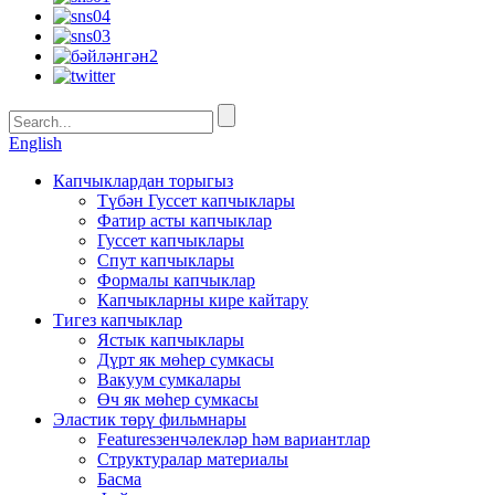
English
Капчыклардан торыгыз
Түбән Гуссет капчыклары
Фатир асты капчыклар
Гуссет капчыклары
Спут капчыклары
Формалы капчыклар
Капчыкларны кире кайтару
Тигез капчыклар
Ястык капчыклары
Дүрт як мөһер сумкасы
Вакуум сумкалары
Өч як мөһер сумкасы
Эластик төрү фильмнары
Featuresзенчәлекләр һәм вариантлар
Структуралар материалы
Басма