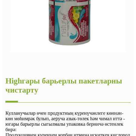
Highгары барьерлы пакетларны
чистарту
Кулланучылар өчен продуктның күренүчәнлеге көннән-
көн мөһимрәк булып, аеруча азык-төлек һәм чимал иттә -
югары барьерлы сыгылмалы упаковка берничә өстенлек
бирә:
Продукциянең күренүен корбан итмичә искиткеч кислород