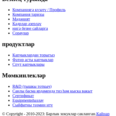
Компаниягә күзәтү / Профиль
Компания тарихы
Мәдәният
Кадрлар әзерләү
нигә безне сайларга
Сораулар
продуктлар
Капчыклардан торыгыз
Фатир асты капчыклар
Спут капчыклары
Мөмкинлекләр
R&D (тышкы тоткыч)
Санлы басма ярдәмендә тиз һәм кыска вакыт
Сертификат
Equipmentиһазлау
Сыйфатны тәэмин итү
© Copyright - 2010-2023: Барлык хокуклар сакланган.
Кайнар