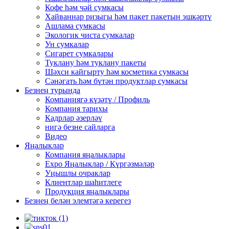
Кофе һәм чәй сумкасы
Хайваннар ризыгы һәм пакет пакетын эшкәртү
Ашлама сумкасы
Экологик чиста сумкалар
Ун сумкалар
Сигарет сумкалары
Туклану һәм туклану пакеты
Шәхси кайгырту һәм косметика сумкасы
Сәнәгать һәм бүтән продуктлар сумкасы
Безнең турында
Компаниягә күзәтү / Профиль
Компания тарихы
Кадрлар әзерләү
нигә безне сайларга
Видео
Яңалыклар
Компания яңалыклары
Expo Яңалыклар / Күргәзмәләр
Уңышлы очраклар
Клиентлар шаһитлеге
Продукция яңалыклары
Безнең белән элемтәгә керегез