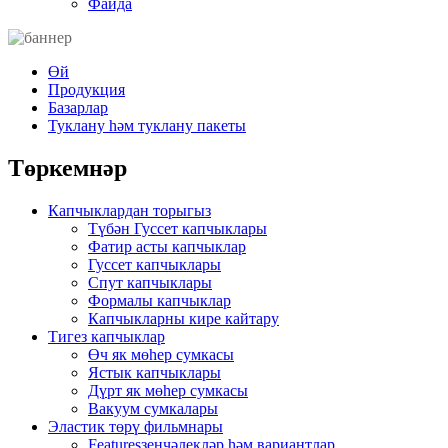
Файда
Өй
Продукция
Базарлар
Туклану һәм туклану пакеты
Төркемнәр
Капчыклардан торыгыз
Түбән Гуссет капчыклары
Фатир асты капчыклар
Гуссет капчыклары
Спут капчыклары
Формалы капчыклар
Капчыкларны кире кайтару
Тигез капчыклар
Өч як мөһер сумкасы
Ястык капчыклары
Дүрт як мөһер сумкасы
Вакуум сумкалары
Эластик төрү фильмнары
Featuresзенчәлекләр һәм вариантлар