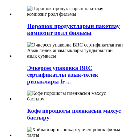
Порошок продуктларын пакетлау
композит ролл фильмы
Эчкерсез упаковка BRC
сертификатлы азык-төлек
ризыклары fr ...
Кофе порошогы пленкасын махсус
бастыру