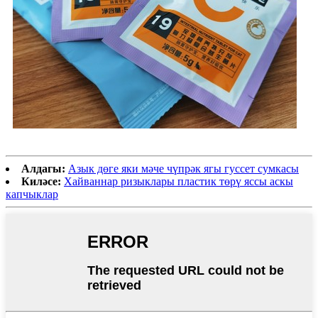
Алдагы:
Азык дөге яки мәче чүпрәк ягы гуссет сумкасы
Киләсе:
Хайваннар ризыклары пластик төрү яссы аскы
капчыклар