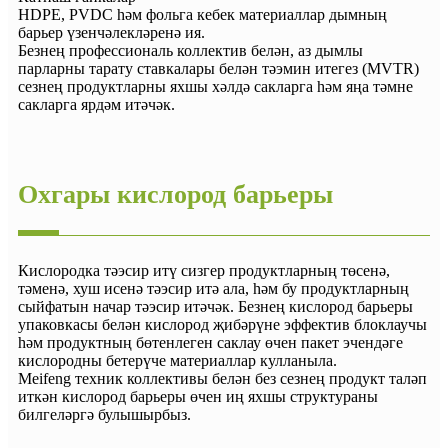
HDPE, PVDC һәм фольга кебек материаллар дымның
барьер үзенчәлекләренә ия.
Безнең профессиональ коллектив белән, аз дымлы
парларны тарату ставкалары белән тәэмин итегез (MVTR)
сезнең продуктларны яхшы хәлдә сакларга һәм яңа тәмне
сакларга ярдәм итәчәк.
Oxгары кислород барьеры
Кислородка тәэсир итү сизгер продуктларның төсенә,
тәменә, хуш исенә тәэсир итә ала, һәм бу продуктларның
сыйфатын начар тәэсир итәчәк. Безнең кислород барьеры
упаковкасы белән кислород җибәрүне эффектив блоклаучы
һәм продуктның бөтенлеген саклау өчен пакет эчендәге
кислородны бетерүче материаллар кулланыла.
Meifeng техник коллективы белән без сезнең продукт таләп
иткән кислород барьеры өчен иң яхшы структураны
билгеләргә булышырбыз.