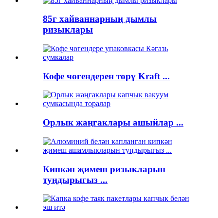
85г хайваннарның дымлы
ризыклары
Кофе чөгендерен төрү Kraft ...
Орлык жаңгаклары ашыйлар ...
Кипкән җимеш ризыкларын
туңдырыгыз ...