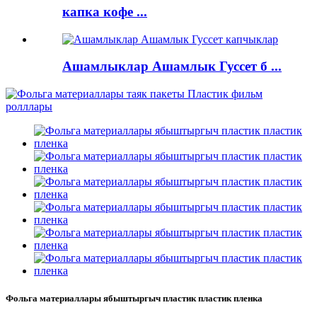
капка кофе ...
Ашамлыклар Ашамлык Гуссет б ...
Фольга материаллары ябыштыргыч пластик пластик пленка