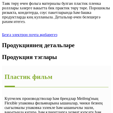
Таяк төрү өчен фольга материалы булган пластик пленка
ролллары хәзерге вакытта бик практик төрү төре. Порошоклы
ризыкта, кондитерда, соус пакетларында һәм башка
продуктларда киң кулланыла. Детальләр өчен белешергә
рәхим итегез.
Безгә электрон почта җибәрегез
Продукциянең детальләре
Продукция тэглары
Пластик фильм
Күпчелек производстволар һәм брендлар Meifeng'ның
Flexible упаковка фильмнарына ышаналар, чөнки безнең
сыгылмалы упаковка эзлекле һәм ышанычлы эшли,
вакытында китерә, һәм клиентларга хезмәт күрсәтү һәм