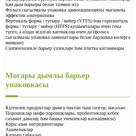
һәм дым барьеры белән тәэмин итә
Фольга сыгылмалы упаковка ламинацияләренә чыгымлы
эффектив альтернатива
Вертикаль форма / тутыру / мөһер (VFFS) һәм горизонталь
форма / тутыру / мөһер (HFFS) кушымталары өчен генә
түгел, ә алдан ясалган капчыклар өчен дә (фольга
сыгылмалы упаковка ламинатлары белән барлыкка килергә
мөмкин)
Custзенчәлекле барьер үзлекләре һәм плитка катламнары
Moгары дымлы барьер
упаковкасы
Күпчелек продуктлар дымга чиктән тыш сизгер, мәсәлән:
Порошоклар (кофе порошоклары, пробиотиклар кебек
сәламәт дәвалау, һәм башка эчемлекләр катнашмасы)
Коры азык ингредиентлары
Ашамлыклар
Катнаш гайкалар