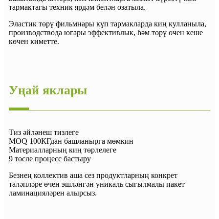
тармактагы техник ярдәм белән озатыла.
Эластик төрү фильмнары күп тармакларда киң кулланыла,
производствода югары эффективлык, һәм төрү өчен кеше
көчен киметте.
Уңай яклары
Тиз әйләнеш тизлеге
MOQ 100КГдан башланырга мөмкин
Материалларның киң төрлелеге
9 төсле процесс бастыру
Безнең коллектив аша сез продуктларның конкрет
таләпләре өчен эшләнгән уникаль сыгылмалы пакет
ламинацияләрен алырсыз.