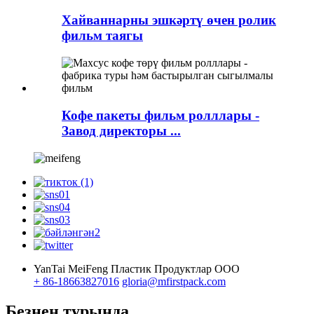
Хайваннарны эшкәртү өчен ролик
фильм таягы
Кофе пакеты фильм ролллары -
Завод директоры ...
YanTai MeiFeng Пластик Продуктлар ООО
+ 86-18663827016
gloria@mfirstpack.com
Безнең турында