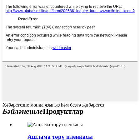
Хәбәрегезне монда языгыз һәм безгә җибәрегез
Бәйләнешле
Продуктлар
Ашлама төрү пленкасы