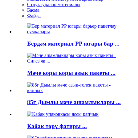
Структуралар материалы
Басма
Файда
Бердәм материал PP югары бар ...
Мәче коры коры азык пакеты ...
85г Дымлы мәче ашамлыклары ...
Кабак төрү фатиры ...