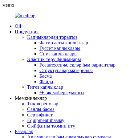
меню
Өй
Продукция
Капчыклардан торыгыз
Фатир асты капчыклар
Гуссет капчыклары
Спут капчыклары
Эластик төрү фильмнары
Featuresзенчәлекләр һәм вариантлар
Структуралар материалы
Басма
Файда
Тигез капчыклар
Өч як мөһер сумкасы
Мөмкинлекләр
Тикшеренүләр
Санлы басма
Сертификат
Equipmentиһазлау
Сыйфатны тәэмин итү
Базарлар
Ашамлыклар һәм ашамлыклар сумкасы