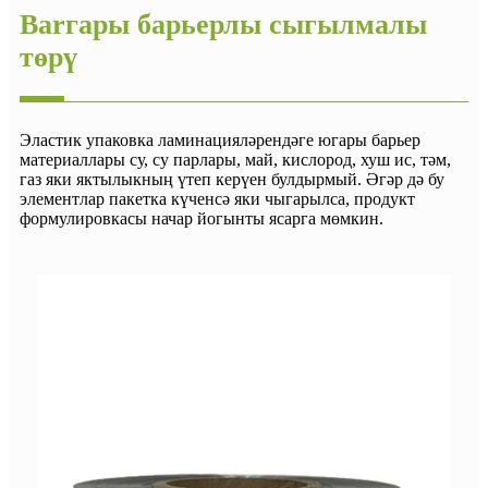
Barгары барьерлы сыгылмалы
төрү
Эластик упаковка ламинацияләрендәге югары барьер
материаллары су, су парлары, май, кислород, хуш ис, тәм,
газ яки яктылыкның үтеп керүен булдырмый. Әгәр дә бу
элементлар пакетка күченсә яки чыгарылса, продукт
формулировкасы начар йогынты ясарга мөмкин.